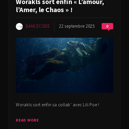
Worakls sort enfin « L’amour,
l’Amer, le Chaos » !
DANCECODE
22 septembre 2025
0
Worakls sort enfin sa collab’ avec Lili Poe !
READ MORE