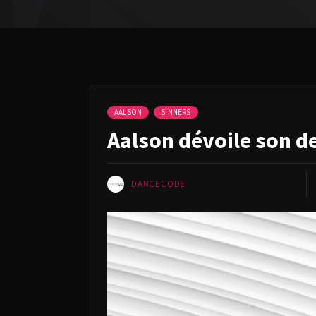
AALSON
SINNERS
Aalson dévoile son d
DANCECODE